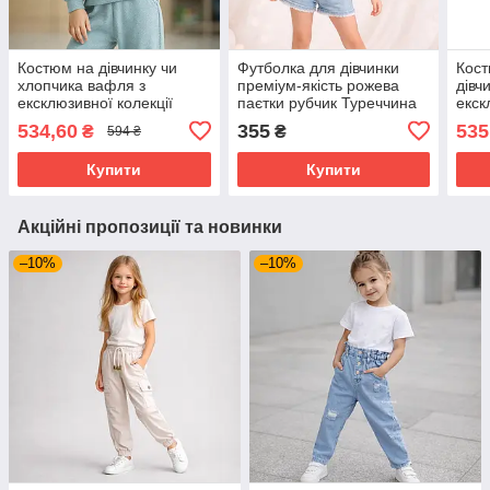
Костюм на дівчинку чи
Футболка для дівчинки
Кост
хлопчика вафля з
преміум-якість рожева
дівч
ексклюзивної колекції
паєтки рубчик Туреччина
екск
Podium Туреччина Розміри
Розміри 98,104,110,116
Podi
534,60
355
535
₴
₴
594 ₴
92,98
92,9
Купити
Купити
Акційні пропозиції та новинки
–10%
–10%