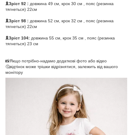
🎗️Зріст 92 :
довжина 49 см, крок 30 см , пояс (резинка
тягнеться) 22см
🎗️Зріст 98 :
довжина 52 см, крок 32 см , пояс (резинка
тягнеться) 22см
🎗️Зріст 104:
довжина 55 см, крок 35 см , пояс (резинка
тягнеться) 23 см
📸Якщо потрібно-надамо додаткові фото або відео
🤔відтінок може трішки відрізнятися, залежить від вашого
монітору