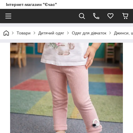
Інтернет-магазин "Єчас"
Товари
Дитячий одяг
Одяг для дівчаток
Джинси, ш