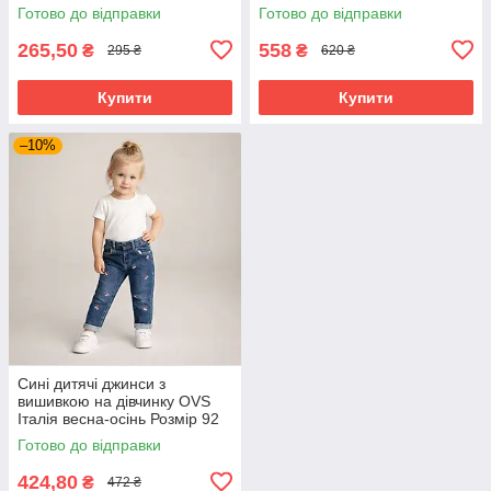
128,134,140
Готово до відправки
Готово до відправки
265,50
558
₴
₴
295 ₴
620 ₴
Купити
Купити
–10%
Сині дитячі джинси з
вишивкою на дівчинку OVS
Італія весна-осінь Розмір 92
см
Готово до відправки
424,80
₴
472 ₴