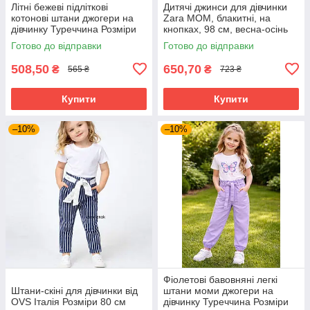
Літні бежеві підліткові
Дитячі джинси для дівчинки
котонові штани джогери на
Zara MOM, блакитні, на
дівчинку Туреччина Розміри
кнопках, 98 см, весна-осінь
134,152
Готово до відправки
Готово до відправки
508,50
650,70
₴
₴
565 ₴
723 ₴
Купити
Купити
–10%
–10%
Фіолетові бавовняні легкі
Штани-скіні для дівчинки від
штани моми джогери на
OVS Італія Розміри 80 см
дівчинку Туреччина Розміри