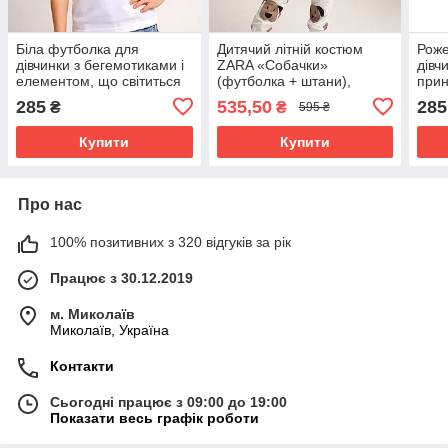
Біла футболка для
Дитячий літній костюм
Роже
дівчинки з бегемотиками і
ZARA «Собачки»
дівч
елементом, що світиться
(футболка + штани),
прин
Туреччина Розміри
унісекс, 100% бавовна,
104,
285
535,50
285
₴
₴
595 ₴
98,104,110,116,122,128
Португалія, 98–104 см
Купити
Купити
Про нас
100% позитивних з 320 відгуків за рік
Працює з 30.12.2019
м. Миколаїв
Миколаїв, Україна
Контакти
Сьогодні працює з 09:00 до 19:00
Показати весь графік роботи