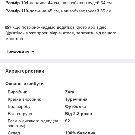
Розмір 104
-довжина 44 см, напівобхват грудей 34 см
Розмір 110
-довжина 45 см, напівобхват грудей 35 см
📸Якщо потрібно-надамо додаткові фото або відео
🤔відтінок може трохи відрізнятися, залежить від вашого
монітора
Приховати
Характеристики
Основні атрибути
Виробник
Zara
Країна виробник
Туреччина
Вид виробу
Футболка
Вікова група
Від 2-3 років
Розмір дитячого одягу (за
92
зростом)
Склад
100% бавовна