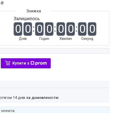
 ₴
Залишилось
0
0
0
0
0
0
0
0
Днів
Годин
Хвилин
Секунд
Купити з
ротягом 14 днів
за домовленістю