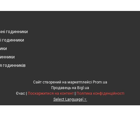
чні годинники
і годинники
ики
динники
я годинників
Сайт створений на маркетплейсі
Prom.ua
Продавець на Bigl.ua
Єчас |
Поскаржитися на контент
|
Політика конфіденційності
Select Language
▼