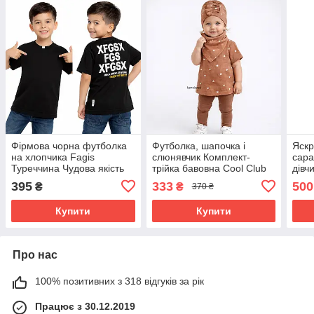
Фірмова чорна футболка
Футболка, шапочка і
Яскр
на хлопчика Fagis
слюнявчик Комплект-
сара
Туреччина Чудова якість
трійка бавовна Cool Club
дівч
🔥 Ззаду напис Розміри
Польща Розмір 80
розм
395
333
500
₴
₴
370 ₴
116,128
Купити
Купити
Про нас
100% позитивних з 318 відгуків за рік
Працює з 30.12.2019