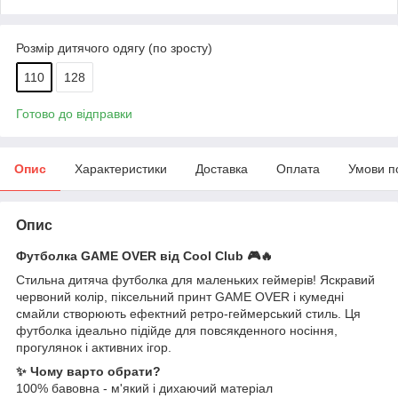
Розмір дитячого одягу (по зросту)
110
128
Готово до відправки
Опис
Характеристики
Доставка
Оплата
Умови п
Опис
Футболка GAME OVER від Cool Club 🎮🔥
Стильна дитяча футболка для маленьких геймерів! Яскравий
червоний колір, піксельний принт GAME OVER і кумедні
смайли створюють ефектний ретро-геймерський стиль. Ця
футболка ідеально підійде для повсякденного носіння,
прогулянок і активних ігор.
✨ Чому варто обрати?
100% бавовна - м'який і дихаючий матеріал