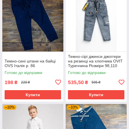
Темно-сірі джинси джоггери
Темно-сині штани на байці
на резинці на хлопчика OVIT
OVS Італія р. 86
Туреччина Розміри 98,110
Готово до відправки
Готово до відправки
198
535,50
₴
₴
220 ₴
595 ₴
Купити
Купити
–10%
–10%