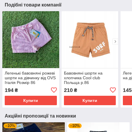
Подібні товари компанії
Легенькі бавовняні рожеві
Бавовняні шорти на
Леге
шорти на дівчинку від OVS
хлопчика Cool club
на д
Італія Розмір 86
Польща р.86
194
210
145
₴
₴
Купити
Купити
Акційні пропозиції та новинки
–10%
–10%