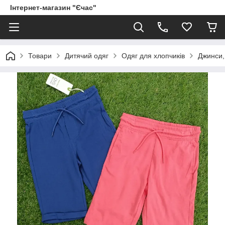
Інтернет-магазин "Єчас"
Товари
Дитячий одяг
Одяг для хлопчиків
Джинси,