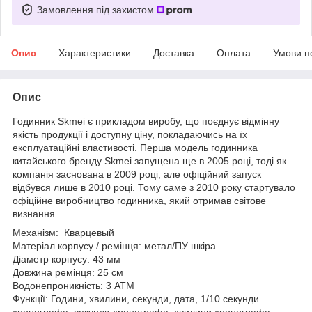
Замовлення під захистом
Опис
Характеристики
Доставка
Оплата
Умови п
Опис
Годинник Skmei є прикладом виробу, що поєднує відмінну
якість продукції і доступну ціну, покладаючись на їх
експлуатаційні властивості. Перша модель годинника
китайського бренду Skmei запущена ще в 2005 році, тоді як
компанія заснована в 2009 році, але офіційний запуск
відбувся лише в 2010 році. Тому саме з 2010 року стартувало
офіційне виробництво годинника, який отримав світове
визнання.
Механізм: Кварцевый
Матеріал корпусу / ремінця: метал/ПУ шкіра
Діаметр корпусу: 43 мм
Довжина ремінця: 25 см
Водонепроникність: 3 ATM
Функції: Години, хвилини, секунди, дата, 1/10 секунди
хронографа, секунди хронографа, хвилини хронографа.