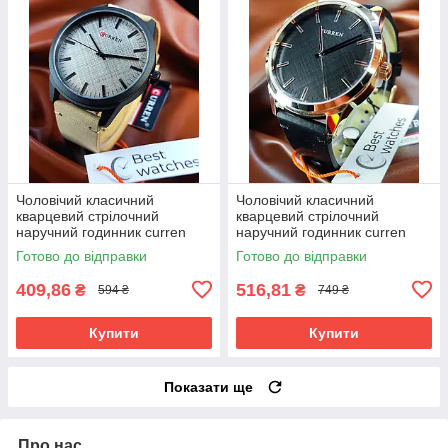
Чоловічий класичний
Чоловічий класичний
кварцевий стрілочний
кварцевий стрілочний
наручний годинник curren
наручний годинник curren
8386 LBG.
8386 BGG.
Готово до відправки
Готово до відправки
409,86
516,81
₴
₴
594 ₴
749 ₴
Купити
Купити
Показати ще
Про нас