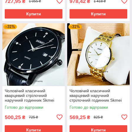
727,95
978,42
₴
₴
1 055 ₴
1 418 ₴
Купити
Купити
–31%
–31%
Чоловічий класичний
Чоловічий класичний
кварцевий стрілочний
кварцевий наручний
наручний годинник Skmei
стрілочний годинник Skmei
1801 BBL. Унісекс
1801 SGD
Готово до відправки
Готово до відправки
500,25
569,25
₴
₴
725 ₴
825 ₴
Купити
Купити