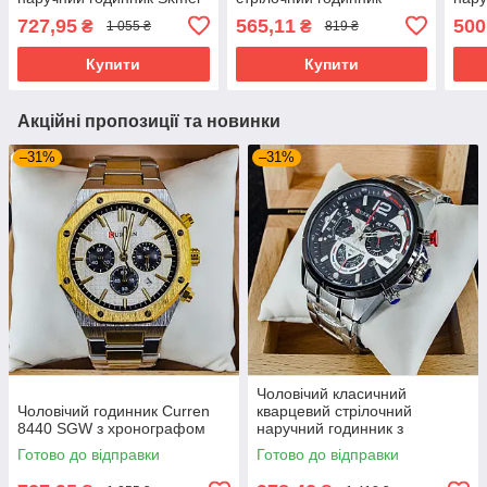
1963 SI
Skmei 1694 PK
1801
727,95
565,11
500
₴
₴
1 055 ₴
819 ₴
Купити
Купити
Акційні пропозиції та новинки
–31%
–31%
Чоловічий класичний
Чоловічий годинник Curren
кварцевий стрілочний
8440 SGW з хронографом
наручний годинник з
хронографом Curren 8395
Готово до відправки
Готово до відправки
SB. Металевий браслет