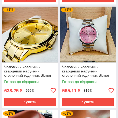
–31%
–31%
Чоловічий класичний
Чоловічий класичний
кварцевий наручний
кварцевий наручний
стрілочний годинник Skmei
стрілочний годинник Skmei
1694 GD
1694 PK
Готово до відправки
Готово до відправки
638,25
565,11
₴
₴
925 ₴
819 ₴
Купити
Купити
–31%
–31%