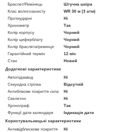
Браслет/Ремінець
Штучна шкіра
Клас вологозахисту
WR 30 м (3 атм)
Протиударні
Ні
Хронометр
Так
Колір корпусу
Чорний
Колір циферблату
Чорний
Колір браслета/ремінця
Чорний
Гарантійний термін
12 міс
Стан
Новий
Додаткові характеристики
Автопідзавод
Ні
Секундна стрілка
Відсутній
Антиблікове покриття скла
Ні
Скелетон
Ні
Хронограф
Так
Функції дати календаря
Індикація дати
Користувальницькі характеристики
Антивідблискове покриття
Ні