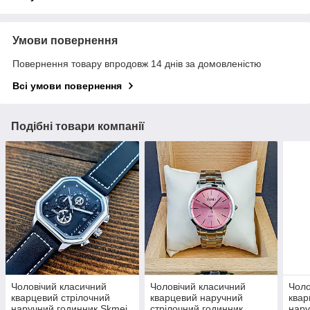
Умови повернення
Повернення товару впродовж 14 днів за домовленістю
Всі умови повернення
Подібні товари компанії
Чоловічий класичний
Чоловічий класичний
Чоло
кварцевий стрілочний
кварцевий наручний
квар
наручний годинник Skmei
стрілочний годинник
нару