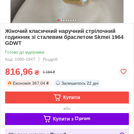
Жіночий класичний наручний стрілочний
годинник зі сталевим браслетом Skmei 1964
GDWT
Готово до відправки
Код: 1080-1847
Роздріб
816,96
₴
1 184 ₴
Економія
367.04 ₴
Залишилось
22 дні
Купити
або
Купити з