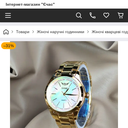
Інтернет-магазин "Єчас"
Товари
Жіночі наручні годинники
Жіночі кварцеві го
–31%