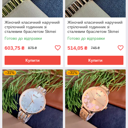
Жіночий класичний наручний
Жіночий класичний наручний
стрілочний годинник зі
стрілочний годинник зі
сталевим браслетом Skmei
сталевим браслетом Skmei
2190 GD
2190 RGD
Готово до відправки
Готово до відправки
603,75
514,05
₴
₴
875 ₴
745 ₴
Купити
Купити
–31%
–31%