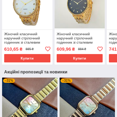
Жіночий класичний
Жіночий класичний
Жіно
наручний стрілочний
наручний стрілочний
нару
годинник зі сталевим
годинник зі сталевим
годи
браслетом Skmei 2006
браслетом Skmei 2006
брас
610,65
609,96
741
₴
₴
885 ₴
884 ₴
GDWT
GDBK
SIG
Купити
Купити
Акційні пропозиції та новинки
–31%
–31%