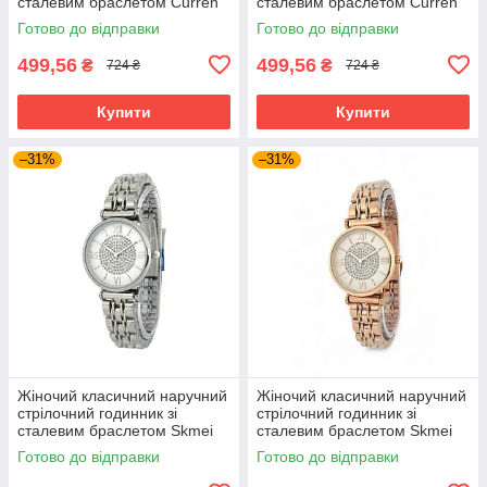
сталевим браслетом Curren
сталевим браслетом Curren
C9068L Comb Brown
C9068L Comb Gold
Готово до відправки
Готово до відправки
499,56
499,56
₴
₴
724 ₴
724 ₴
Купити
Купити
–31%
–31%
Жіночий класичний наручний
Жіночий класичний наручний
стрілочний годинник зі
стрілочний годинник зі
сталевим браслетом Skmei
сталевим браслетом Skmei
1533 SI
1533 RG Оригінал
Готово до відправки
Готово до відправки