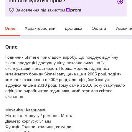
Що таке купити з Пром?
Замовлення під захистом
Опис
Характеристики
Доставка
Оплата
Умови п
Опис
Годинник Skmei є прикладом виробу, що поєднує відмінну
якість продукції і доступну ціну, покладаючись на їх
експлуатаційні властивості. Перша модель годинника
китайського бренду Skmei запущена ще в 2005 році, тоді як
компанія заснована в 2009 році, але офіційний запуск
відбувся лише в 2010 році. Тому саме з 2010 року стартувало
офіційне виробництво годинника, який отримав світове
визнання.
Механізм: Кварцовий
Матеріал корпусу / ремінця: Метал
Діаметр корпусу: 34 мм
Функції: Години, хвилини, секунди