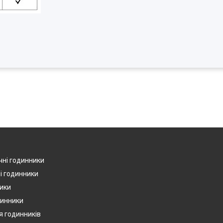
чні годинники
і годинники
ики
динники
я годинників