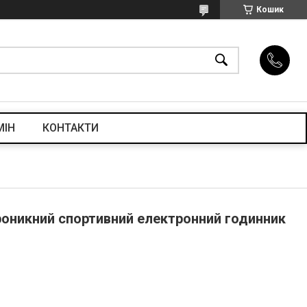
Кошик
МІН
КОНТАКТИ
роникний спортивний електронний годинник
T