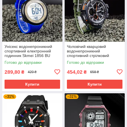
Унісекс водонепроникний
Чоловічий кварцовий
спортивний електронний
водонепроникний
годинник Skmei 1856 BU
спортивний стрілковий
годинник із комбінованою
Готово до відправки
Готово до відправки
індикацією Smael 8049 AG
289,80
454,02
₴
₴
420 ₴
658 ₴
Купити
Купити
–31%
–31%