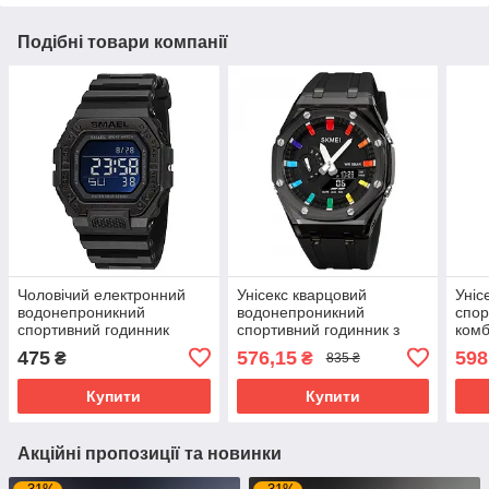
Подібні товари компанії
Чоловічий електронний
Унісекс кварцовий
Уніс
водонепроникний
водонепроникний
спор
спортивний годинник
спортивний годинник з
комб
Smael 8059 AB
комбінованою індикацією
Skme
475
576,15
598
₴
₴
835 ₴
Skmei 2100 Black-Black
Купити
Купити
Акційні пропозиції та новинки