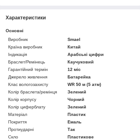
Характеристики
Основні
Виробник
Smael
Країна виробник
Китай
Індикація
Арабські цифри
Браслет/Ремінець
Каучуковий
Гарантійний термін
12 міс
Джерело живлення
Батарейка
Клас вологозахисту
WR 50 м (5 атм)
Колір браслета/ремінця
Зелений
Колір корпусу
Чорний
Колір циферблату
Зелений
Матеріал
Пластик
Покриття
Емаль
Протиударні
Так
Скло
Пластикове