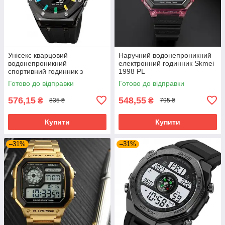
Унісекс кварцовий
Наручний водонепроникний
водонепроникний
електронний годинник Skmei
спортивний годинник з
1998 PL
комбінованою індикацією
Готово до відправки
Готово до відправки
Skmei 2100 Black-Black
576,15
548,55
₴
₴
835 ₴
795 ₴
Купити
Купити
–31%
–31%