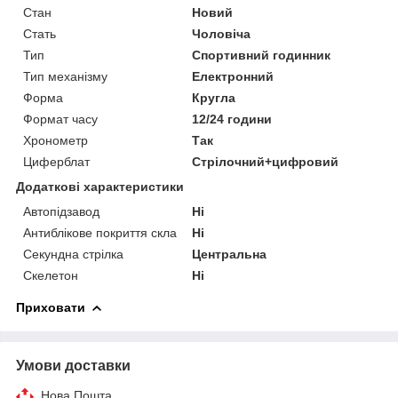
Стан
Новий
Стать
Чоловіча
Тип
Спортивний годинник
Тип механізму
Електронний
Форма
Кругла
Формат часу
12/24 години
Хронометр
Так
Циферблат
Стрілочний+цифровий
Додаткові характеристики
Автопідзавод
Ні
Антиблікове покриття скла
Ні
Секундна стрілка
Центральна
Скелетон
Ні
Приховати
Умови доставки
Нова Пошта