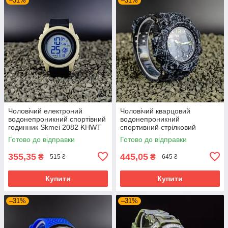
–31%
–31%
Чоловічий електроний
Чоловічий кварцовий
водонепроникний спортівний
водонепроникний
годинник Skmei 2082 KHWT
спортивний стрілковий
годинник із комбінованою
Готово до відправки
Готово до відправки
індикацією Skmei 1155 BBK
355,35
445,05
₴
₴
515 ₴
645 ₴
Купити
Купити
–31%
–31%