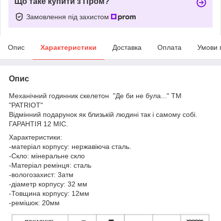
Що таке купити з Пром?
Замовлення під захистом
Опис
Характеристики
Доставка
Оплата
Умови 
Опис
Механічний годинник скелетон "Де би не була..." ТМ
"PATRIOT"
Відмінний подарунок як близькій людині так і самому собі.
ГАРАНТІЯ 12 МІС.
Характеристики:
-матеріал корпусу: нержавіюча сталь.
-Скло: мінеральне скло
-Матеріал ремінця: сталь
-вологозахист: 3атм
-діаметр корпусу: 32 мм
-Товщина корпусу: 12мм
-ремішок: 20мм