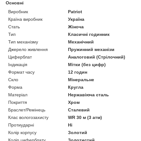
Основні
Виробник
Patriot
Країна виробник
Україна
Стать
Жіноча
Тип
Класичні годинник
Тип механізму
Механічний
Джерело живлення
Пружинний механізм
Циферблат
Аналоговий (Стрілочний)
Індикація
Мітки (без цифр)
Формат часу
12 годин
Скло
Мінеральне
Форма
Кругла
Матеріал
Нержавіюча сталь
Покриття
Хром
Браслет/Ремінець
Сталевий
Клас вологозахисту
WR 30 м (3 атм)
Протиударні
Ні
Колір корпусу
Золотий
Колір циферблату
Золотистий