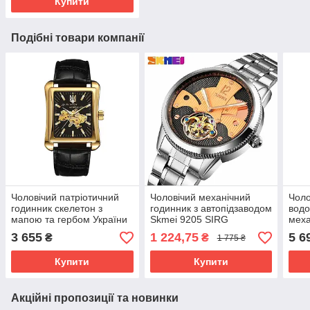
Купити
Подібні товари компанії
Чоловічий патріотичний
Чоловічий механічний
Чоло
годинник скелетон з
годинник з автопідзаводом
вод
мапою та гербом України
Skmei 9205 SIRG
меха
Awarder 053 Де би не був
авто
3 655
1 224,75
5 6
₴
₴
1 775 ₴
Gold-Black
Desi
Blac
Купити
Купити
Акційні пропозиції та новинки