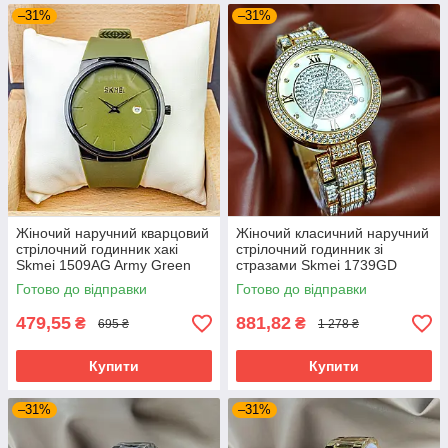
–31%
–31%
Жіночий наручний кварцовий
Жіночий класичний наручний
стрілочний годинник хакі
стрілочний годинник зі
Skmei 1509AG Army Green
стразами Skmei 1739GD
Готово до відправки
Готово до відправки
479,55
881,82
₴
₴
695 ₴
1 278 ₴
Купити
Купити
–31%
–31%