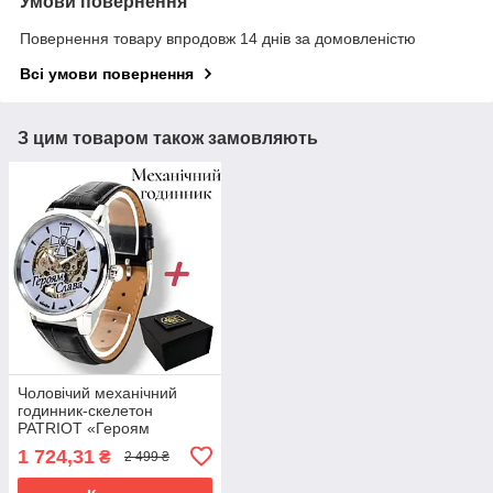
Умови повернення
Повернення товару впродовж 14 днів за домовленістю
Всі умови повернення
З цим товаром також замовляють
Чоловічий механічний
годинник-скелетон
PATRIOT «Героям
Слава!» у подарунковій
1 724,31
₴
2 499 ₴
коробці