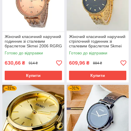
Жіночий класичний наручний
Жіночий класичний наручний
годинник зі сталевим
стрілочний годинник зі
браслетом Skmei 2006 RGRG
сталевим браслетом Skmei
2006 GDBK
Готово до відправки
Готово до відправки
630,66
609,96
₴
₴
914 ₴
884 ₴
Купити
Купити
–31%
–31%