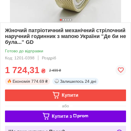
Жіночий патріотичний механічний стрілочний
наручний годинник з мапою України "Де би не
була..." GD
Готово до відправки
Код: 1201-0398
Роздріб
1 724,31
₴
2 499 ₴
Економія
774.69 ₴
Залишилось
24 дні
Купити
або
Купити з