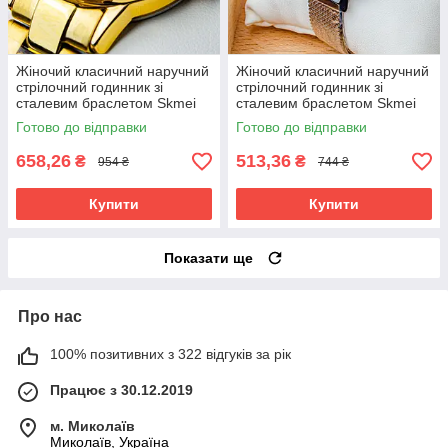
Жіночий класичний наручний
Жіночий класичний наручний
стрілочний годинник зі
стрілочний годинник зі
сталевим браслетом Skmei
сталевим браслетом Skmei
1695 GD
1595 BK
Готово до відправки
Готово до відправки
658,26
513,36
₴
₴
954 ₴
744 ₴
Купити
Купити
Показати ще
Про нас
100% позитивних з 322 відгуків за рік
Працює з 30.12.2019
м. Миколаїв
Миколаїв, Україна