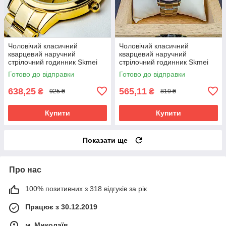
Чоловічий класичний
Чоловічий класичний
кварцевий наручний
кварцевий наручний
стрілочний годинник Skmei
стрілочний годинник Skmei
1694 GD
1694 PK
Готово до відправки
Готово до відправки
638,25
565,11
₴
₴
925 ₴
819 ₴
Купити
Купити
Показати ще
Про нас
100% позитивних з 318 відгуків за рік
Працює з 30.12.2019
м. Миколаїв