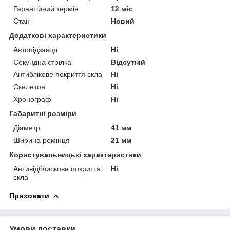
Гарантійний термін
12 міс
Стан
Новий
Додаткові характеристики
Автопідзавод
Ні
Секундна стрілка
Відсутній
Антиблікове покриття скла
Ні
Скелетон
Ні
Хронограф
Ні
Габаритні розміри
Діаметр
41 мм
Ширина ремінця
21 мм
Користувальницькі характеристики
Антивідблискове покриття
Ні
скла
Приховати
Умови доставки