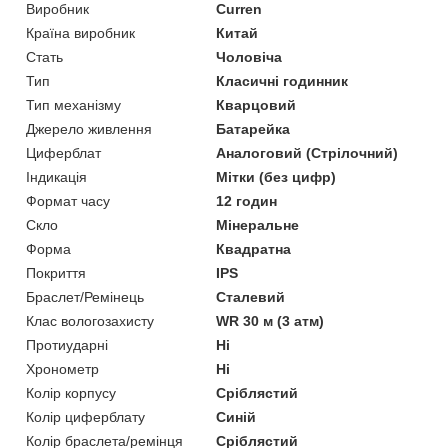
Виробник
Curren
Країна виробник
Китай
Стать
Чоловіча
Тип
Класичні годинник
Тип механізму
Кварцовий
Джерело живлення
Батарейка
Циферблат
Аналоговий (Стрілочний)
Індикація
Мітки (без цифр)
Формат часу
12 годин
Скло
Мінеральне
Форма
Квадратна
Покриття
IPS
Браслет/Ремінець
Сталевий
Клас вологозахисту
WR 30 м (3 атм)
Протиударні
Ні
Хронометр
Ні
Колір корпусу
Сріблястий
Колір циферблату
Синій
Колір браслета/ремінця
Сріблястий