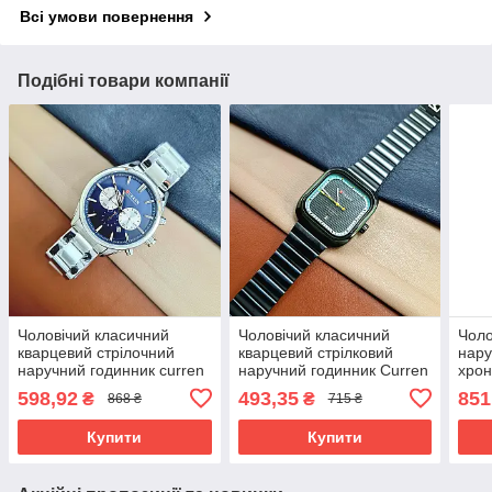
Всі умови повернення
Подібні товари компанії
Чоловічий класичний
Чоловічий класичний
Чоло
кварцевий стрілочний
кварцевий стрілковий
нару
наручний годинник curren
наручний годинник Curren
хрон
8446 Silver-Blue.
8460 All Black
Blue
598,92
493,35
851
₴
₴
868 ₴
715 ₴
Металевий браслет
Купити
Купити