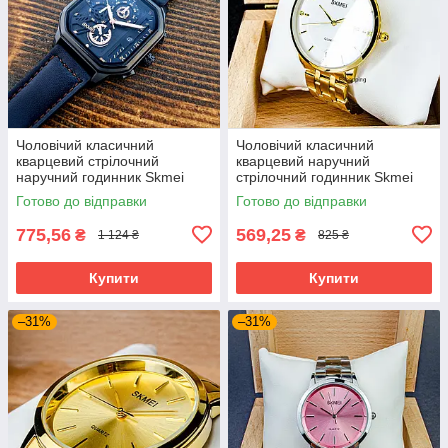
Чоловічий класичний
Чоловічий класичний
кварцевий стрілочний
кварцевий наручний
наручний годинник Skmei
стрілочний годинник Skmei
1963 BKRG
1801 SGD
Готово до відправки
Готово до відправки
775,56
569,25
₴
₴
1 124 ₴
825 ₴
Купити
Купити
–31%
–31%