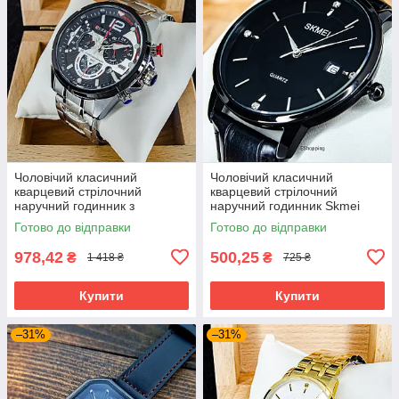
Чоловічий класичний
Чоловічий класичний
кварцевий стрілочний
кварцевий стрілочний
наручний годинник з
наручний годинник Skmei
хронографом Curren 8395
1801 BBL. Унісекс
Готово до відправки
Готово до відправки
SB. Металевий браслет
978,42
500,25
₴
₴
1 418 ₴
725 ₴
Купити
Купити
–31%
–31%