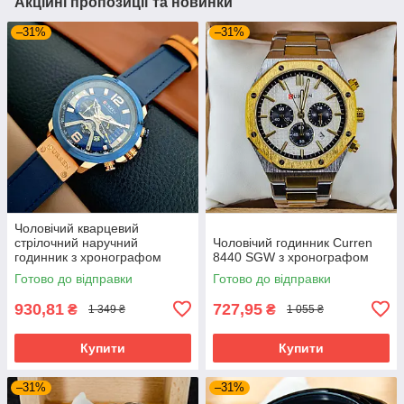
Акційні пропозиції та новинки
–31%
–31%
Чоловічий кварцевий
стрілочний наручний
Чоловічий годинник Curren
годинник з хронографом
8440 SGW з хронографом
Curren 8329 оригінал. Зі
Готово до відправки
Готово до відправки
шкіряним ремінцем. Blue-
Cuprum
930,81
727,95
₴
₴
1 349 ₴
1 055 ₴
Купити
Купити
–31%
–31%