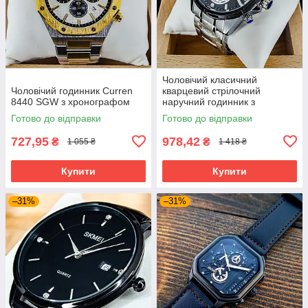
Чоловічий класичний
Чоловічий годинник Curren
кварцевий стрілочний
8440 SGW з хронографом
наручний годинник з
хронографом Curren 8395
Готово до відправки
Готово до відправки
SB. Металевий браслет
727,95
978,42
₴
₴
1 055 ₴
1 418 ₴
Купити
Купити
–31%
–31%