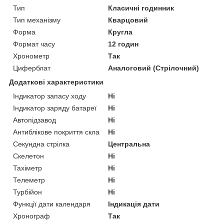
Тип
Класичні годинник
Тип механізму
Кварцовий
Форма
Кругла
Формат часу
12 годин
Хронометр
Так
Циферблат
Аналоговий (Стрілочний)
Додаткові характеристики
Індикатор запасу ходу
Ні
Індикатор заряду батареї
Ні
Автопідзавод
Ні
Антиблікове покриття скла
Ні
Секундна стрілка
Центральна
Скелетон
Ні
Тахіметр
Ні
Телеметр
Ні
Турбійон
Ні
Функції дати календаря
Індикація дати
Хронограф
Так