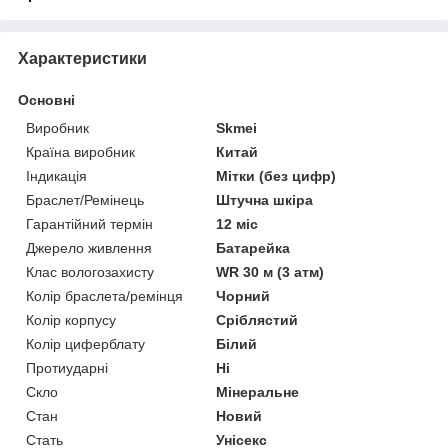
Характеристики
Основні
Виробник
Skmei
Країна виробник
Китай
Індикація
Мітки (без цифр)
Браслет/Ремінець
Штучна шкіра
Гарантійний термін
12 міс
Джерело живлення
Батарейка
Клас вологозахисту
WR 30 м (3 атм)
Колір браслета/ремінця
Чорний
Колір корпусу
Сріблястий
Колір циферблату
Білий
Протиударні
Ні
Скло
Мінеральне
Стан
Новий
Стать
Унісекс