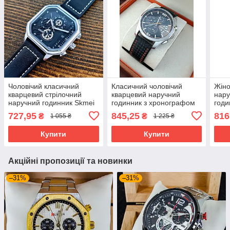
Чоловічий класичний
Класичний чоловічий
Жіно
кварцевий стрілочний
кварцевий наручний
нару
наручний годинник Skmei
годинник з хронографом
годи
1963 SI
Skmei 9106 Silver-Black-
брас
727,95
845,25
816
₴
₴
1 055 ₴
1 225 ₴
Orange
GD
Купити
Купити
Акційні пропозиції та новинки
–31%
–31%