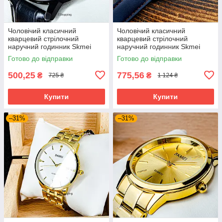
Чоловічий класичний
Чоловічий класичний
кварцевий стрілочний
кварцевий стрілочний
наручний годинник Skmei
наручний годинник Skmei
1801 BBL. Унісекс
1963 BKRG
Готово до відправки
Готово до відправки
500,25
775,56
₴
₴
725 ₴
1 124 ₴
Купити
Купити
–31%
–31%