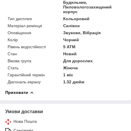
Будильник,
Пиловологозахищений
корпус
Тип дисплея
Кольоровий
Матеріал ремінця
Силікон
Оповіщення
Звукове, Вібрація
Колір
Чорний
Рівень водостійкості
5 АТМ
Стан
Новий
Вікова група
Для дорослих
Стать
Жіноча
Гарантійний термін
1 міс
Діагональ екрану
1.32 дюйм
Приховати
Умови доставки
Нова Пошта
Самовивіз