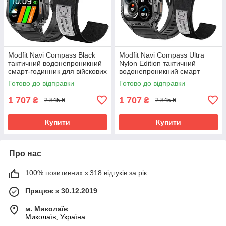
Modfit Navi Compass Black
Modfit Navi Compass Ultra
тактичний водонепроникний
Nylon Edition тактичний
смарт-годинник для війскових
водонепроникний смарт
із компасом
годинник для війскових з
Готово до відправки
Готово до відправки
компасом
1 707
1 707
₴
₴
2 845 ₴
2 845 ₴
Купити
Купити
Про нас
100% позитивних з 318 відгуків за рік
Працює з 30.12.2019
м. Миколаїв
Миколаїв, Україна