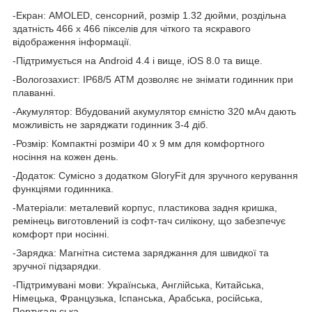
-Екран: AMOLED, сенсорний, розмір 1.32 дюйми, роздільна
здатність 466 x 466 пікселів для чіткого та яскравого
відображення інформації.
-Підтримується на Android 4.4 і вище, iOS 8.0 та вище.
-Вологозахист: IP68/5 АТМ дозволяє не знімати годинник при
плаванні.
-Акумулятор: Вбудований акумулятор ємністю 320 мАч дають
можливість не заряджати годинник 3-4 діб.
-Розмір: Компактні розміри 40 x 9 мм для комфортного
носіння на кожен день.
-Додаток: Сумісно з додатком GloryFit для зручного керування
функціями годинника.
-Матеріали: металевий корпус, пластикова задня кришка,
ремінець виготовлений із софт-тач силікону, що забезпечує
комфорт при носінні.
-Зарядка: Магнітна система заряджання для швидкої та
зручної підзарядки.
-Підтримувані мови: Українська, Англійська, Китайська,
Німецька, Французька, Іспанська, Арабська, російська,
Португальська.