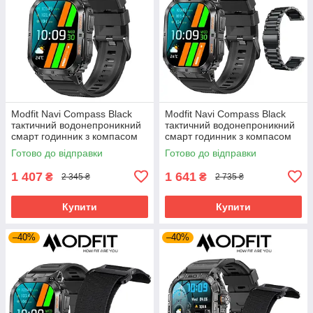
Modfit Navi Compass Black
Modfit Navi Compass Black
тактичний водонепроникний
тактичний водонепроникний
смарт годинник з компасом
смарт годинник з компасом
Готово до відправки
Готово до відправки
1 407
1 641
₴
₴
2 345 ₴
2 735 ₴
Купити
Купити
–40%
–40%