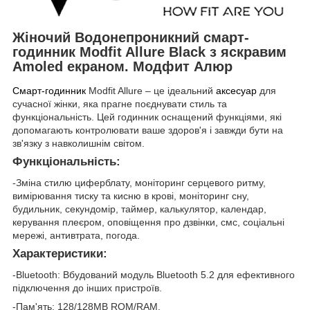
Жіночий Водонепроникний смарт-
годинник Modfit Allure Black з яскравим
Amoled екраном. Модфит Алюр
Смарт-годинник
Modfit Allure – це ідеальний
аксесуар
для
сучасної жінки, яка прагне поєднувати стиль та
функціональність. Цей годинник оснащений функціями, які
допомагають контролювати ваше здоров'я і завжди бути на
зв'язку з навколишнім світом.
Функціональність:
-Зміна стилю циферблату, моніторинг серцевого ритму,
вимірювання тиску та кисню в крові, моніторинг сну,
будильник, секундомір, таймер, калькулятор, календар,
керування плеєром, оповіщення про дзвінки, смс, соціальні
мережі, антивтрата, погода.
Характеристики:
-Bluetooth: Вбудований модуль Bluetooth 5.2 для ефективного
підключення до інших пристроїв.
-Пам'ять: 128/128MB ROM/RAM.