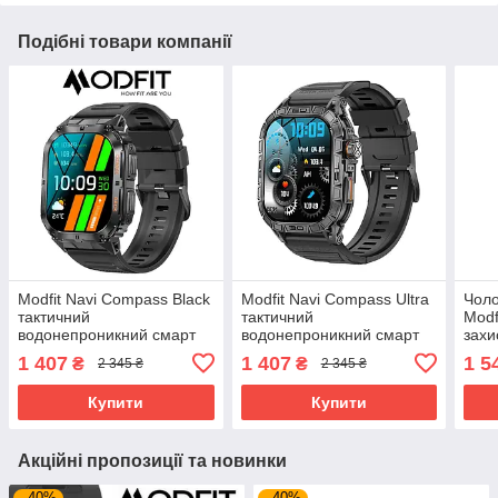
Подібні товари компанії
Modfit Navi Compass Black
Modfit Navi Compass Ultra
Чоло
тактичний
тактичний
Modfi
водонепроникний смарт
водонепроникний смарт
захи
годинник з компасом
годинник з компасом
Розу
1 407
1 407
1 5
₴
₴
2 345 ₴
2 345 ₴
Купити
Купити
Акційні пропозиції та новинки
–40%
–40%