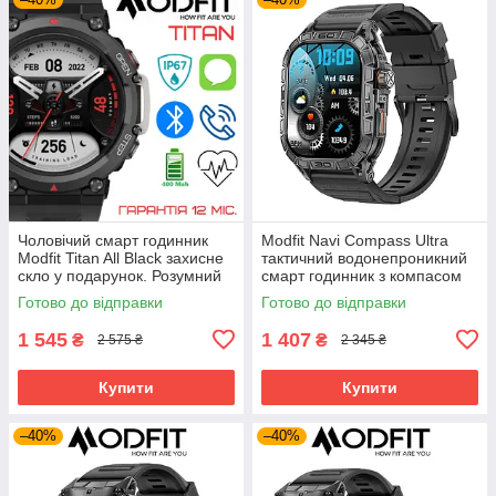
Чоловічий смарт годинник
Modfit Navi Compass Ultra
Modfit Titan All Black захисне
тактичний водонепроникний
скло у подарунок. Розумний
смарт годинник з компасом
годинник
Готово до відправки
Готово до відправки
1 545
1 407
₴
₴
2 575 ₴
2 345 ₴
Купити
Купити
–40%
–40%