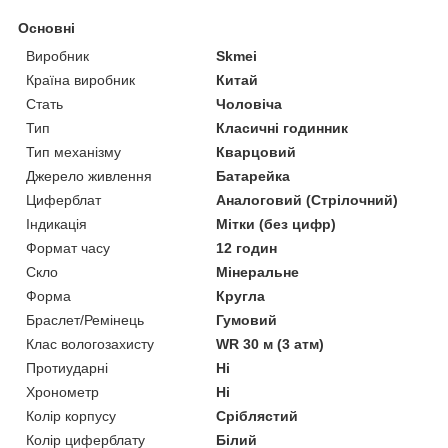
Основні
Виробник
Skmei
Країна виробник
Китай
Стать
Чоловіча
Тип
Класичні годинник
Тип механізму
Кварцовий
Джерело живлення
Батарейка
Циферблат
Аналоговий (Стрілочний)
Індикація
Мітки (без цифр)
Формат часу
12 годин
Скло
Мінеральне
Форма
Кругла
Браслет/Ремінець
Гумовий
Клас вологозахисту
WR 30 м (3 атм)
Протиударні
Ні
Хронометр
Ні
Колір корпусу
Сріблястий
Колір циферблату
Білий