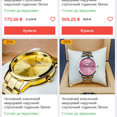
наручний годинник Skmei
стрілочний годинник Skmei
1963 BKRG
1801 SGD
Готово до відправки
Готово до відправки
775,56
569,25
₴
₴
1 124 ₴
825 ₴
Купити
Купити
–31%
–31%
Чоловічий класичний
Чоловічий класичний
кварцевий наручний
кварцевий наручний
стрілочний годинник Skmei
стрілочний годинник Skmei
1694 GD
1694 PK
Готово до відправки
Готово до відправки