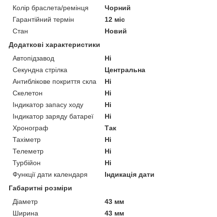
Колір браслета/ремінця
Чорний
Гарантійний термін
12 міс
Стан
Новий
Додаткові характеристики
Автопідзавод
Ні
Секундна стрілка
Центральна
Антиблікове покриття скла
Ні
Скелетон
Ні
Індикатор запасу ходу
Ні
Індикатор заряду батареї
Ні
Хронограф
Так
Тахіметр
Ні
Телеметр
Ні
Турбійон
Ні
Функції дати календаря
Індикація дати
Габаритні розміри
Діаметр
43 мм
Ширина
43 мм