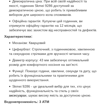
Демократична ціна: При всій своїй надійності та
якості, годинник Skmei 9286 доступний за
демократичною ціною, що робить їх привабливим
вибором для широкого кола споживачів.
Офіційна гарантія: Купуючи цей годинник, ви
отримуєте офіційну гарантію на 12 місяців, що
забезпечує вас захистом від несправностей та дефектів.
Характеристики:
Механізм: Кварцовий
Циферблат: Стрілочний, з годинниковою, хвилинною
та секундною стрілками для зручності читання часу.
Діаметр корпусу: 43 мм забезпечує оптимальний
розмір для комфортного носіння на зап'ясті.
Функції: Показує години, хвилини, секунди та дату, що
робить їх функціональними та практичними для
щоденного використання.
Skmei 9286 - це ідеальний вибір для тих, хто цінує
надійність, функціональність та стиль у своїх
аксесуарах
, шукає високу якість за доступною ціною.
Водонепроникність: 3 ATM