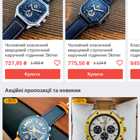
Чоловічий класичний
Чоловічий класичний
Клас
кварцевий стрілочний
кварцевий стрілочний
квар
наручний годинник Skmei
наручний годинник Skmei
годи
1963 SI
1963 BKRG
Skme
727,95
775,56
845
₴
₴
1 055 ₴
1 124 ₴
Ora
Купити
Купити
Акційні пропозиції та новинки
–31%
–31%