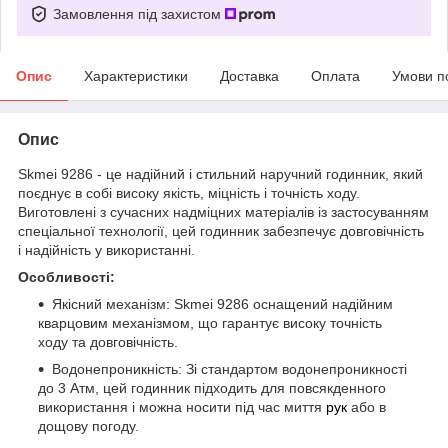
Замовлення під захистом
Опис
Характеристики
Доставка
Оплата
Умови п
Опис
Skmei 9286 - це надійний і стильний наручний годинник, який
поєднує в собі високу якість, міцність і точність ходу.
Виготовлені з сучасних надміцних матеріалів із застосуванням
спеціальної технології, цей годинник забезпечує довговічність
і надійність у використанні.
Особливості:
Якісний механізм: Skmei 9286 оснащений надійним
кварцовим механізмом, що гарантує високу точність
ходу та довговічність.
Водонепроникність: Зі стандартом водонепроникності
до 3 Aтм, цей годинник підходить для повсякденного
використання і можна носити під час миття
рук
або в
дощову погоду.