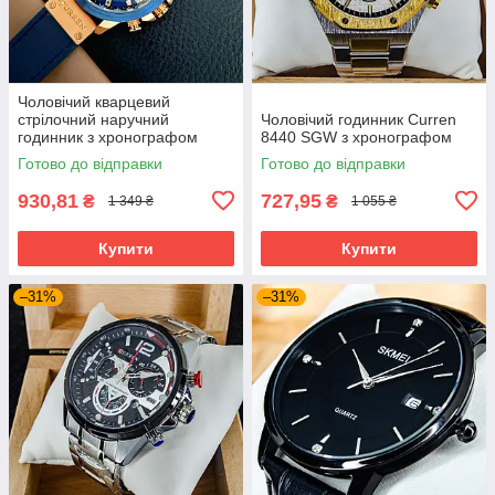
Чоловічий кварцевий
стрілочний наручний
Чоловічий годинник Curren
годинник з хронографом
8440 SGW з хронографом
Curren 8329 оригінал. Зі
Готово до відправки
Готово до відправки
шкіряним ремінцем. Blue-
Cuprum
930,81
727,95
₴
₴
1 349 ₴
1 055 ₴
Купити
Купити
–31%
–31%