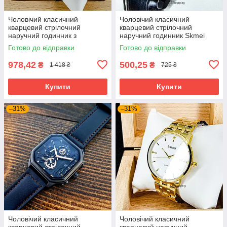
Чоловічий класичний
Чоловічий класичний
кварцевий стрілочний
кварцевий стрілочний
наручний годинник з
наручний годинник Skmei
хронографом Curren 8395
1801 BBL. Унісекс
Готово до відправки
Готово до відправки
SB. Металевий браслет
978,42
500,25
₴
₴
1 418 ₴
725 ₴
Купити
Купити
–31%
–31%
Чоловічий класичний
Чоловічий класичний
кварцевий стрілочний
кварцевий наручний