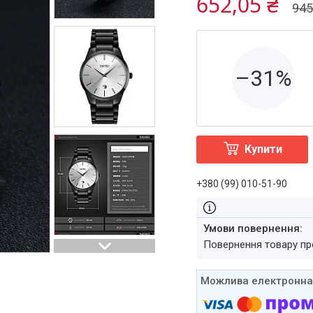
652,05 ₴
945
–31%
Купити
+380 (99) 010-51-90
повернення товару п