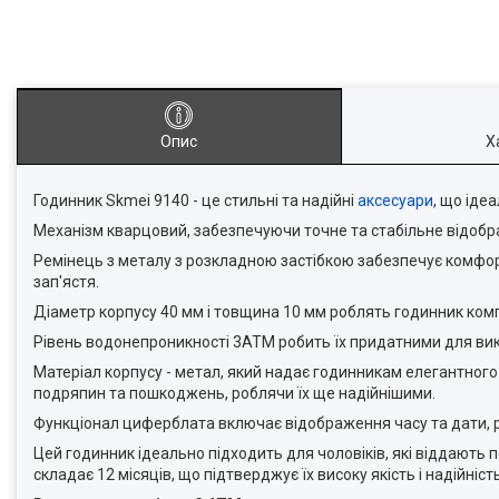
Опис
Х
Годинник Skmei 9140 - це стильні та надійні
аксесуари
, що іде
Механізм кварцовий, забезпечуючи точне та стабільне відоб
Ремінець з металу з розкладною застібкою забезпечує комфорт
зап'ястя.
Діаметр корпусу 40 мм і товщина 10 мм роблять годинник компа
Рівень водонепроникності 3ATM робить їх придатними для ви
Матеріал корпусу - метал, який надає годинникам елегантного
подряпин та пошкоджень, роблячи їх ще надійнішими.
Функціонал циферблата включає відображення часу та дати, 
Цей годинник ідеально підходить для чоловіків, які віддають п
складає 12 місяців, що підтверджує їх високу якість і надійність