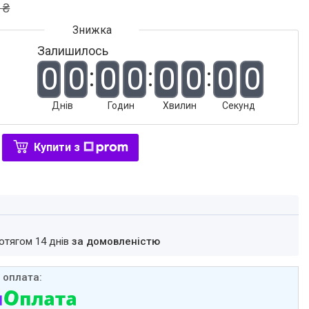
 ₴
Залишилось
0
0
0
0
0
0
0
0
Днів
Годин
Хвилин
Секунд
Купити з
ротягом 14 днів
за домовленістю