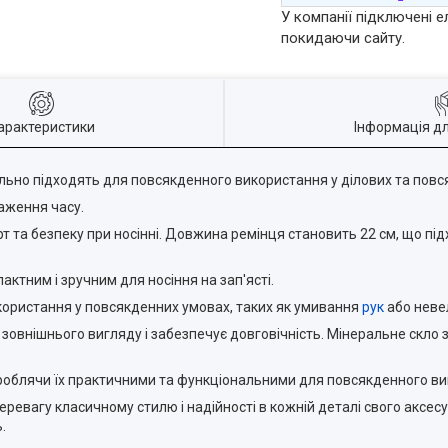
У компанії підключені е
покидаючи сайту.
арактеристики
Інформація д
ально підходять для повсякденного використання у ділових та повс
раження часу.
 та безпеку при носінні. Довжина ремінця становить 22 см, що під
ктним і зручним для носіння на зап'ясті.
користання у повсякденних умовах, таких як умивання
рук
або неве
 зовнішнього вигляду і забезпечує довговічність. Мінеральне скло
роблячи їх практичними та функціональними для повсякденного ви
еревагу класичному стилю і надійності в кожній деталі свого аксесу
.