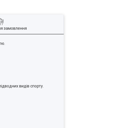
ля замовлення
тю.
ідводних видів спорту.