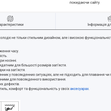
покидаючи сайту.
арактеристики
Інформація д
олодіє не тільки стильним дизайном, але і високою функціональніс
ження часу.
ість.
и носінні.
идатним для більшості розмірів зап'ястя.
ки на зап'ястя.
ник у повсякденних ситуаціях, але не підходить для плавання чи п
ручними для повсякденного використання.
их дефектів.
стиль, комфорт та функціональність у своїх
аксесуарах
.