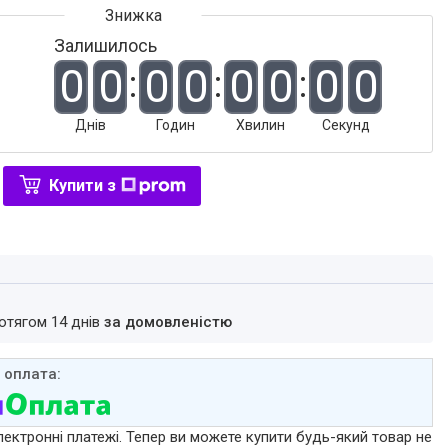
Залишилось
0
0
0
0
0
0
0
0
Днів
Годин
Хвилин
Секунд
Купити з
ротягом 14 днів
за домовленістю
лектронні платежі. Тепер ви можете купити будь-який товар не