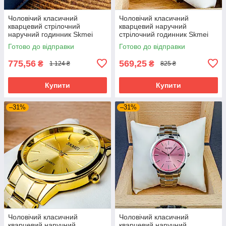
Чоловічий класичний
Чоловічий класичний
кварцевий стрілочний
кварцевий наручний
наручний годинник Skmei
стрілочний годинник Skmei
1963 BKRG
1801 SGD
Готово до відправки
Готово до відправки
775,56
569,25
₴
₴
1 124 ₴
825 ₴
Купити
Купити
–31%
–31%
Чоловічий класичний
Чоловічий класичний
кварцевий наручний
кварцевий наручний