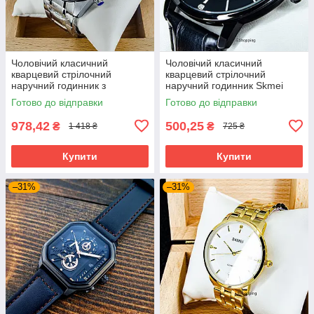
Чоловічий класичний
Чоловічий класичний
кварцевий стрілочний
кварцевий стрілочний
наручний годинник з
наручний годинник Skmei
хронографом Curren 8395
1801 BBL. Унісекс
Готово до відправки
Готово до відправки
SB. Металевий браслет
978,42
500,25
₴
₴
1 418 ₴
725 ₴
Купити
Купити
–31%
–31%