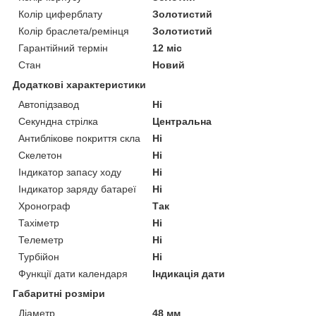
Колір циферблату
Золотистий
Колір браслета/ремінця
Золотистий
Гарантійний термін
12 міс
Стан
Новий
Додаткові характеристики
Автопідзавод
Ні
Секундна стрілка
Центральна
Антиблікове покриття скла
Ні
Скелетон
Ні
Індикатор запасу ходу
Ні
Індикатор заряду батареї
Ні
Хронограф
Так
Тахіметр
Ні
Телеметр
Ні
Турбійон
Ні
Функції дати календаря
Індикація дати
Габаритні розміри
Діаметр
48 мм