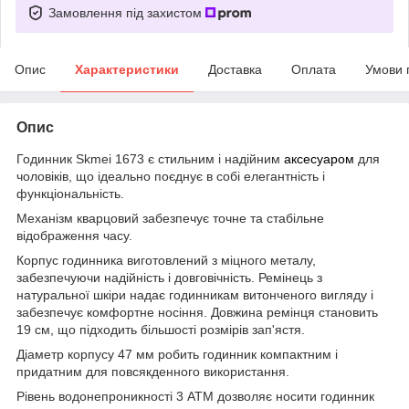
Замовлення під захистом
Опис
Характеристики
Доставка
Оплата
Умови 
Опис
Годинник Skmei 1673 є стильним і надійним
аксесуаром
для
чоловіків, що ідеально поєднує в собі елегантність і
функціональність.
Механізм кварцовий забезпечує точне та стабільне
відображення часу.
Корпус годинника виготовлений з міцного металу,
забезпечуючи надійність і довговічність. Ремінець з
натуральної шкіри надає годинникам витонченого вигляду і
забезпечує комфортне носіння. Довжина ремінця становить
19 см, що підходить більшості розмірів зап'ястя.
Діаметр корпусу 47 мм робить годинник компактним і
придатним для повсякденного використання.
Рівень водонепроникності 3 АТМ дозволяє носити годинник