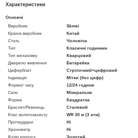
Характеристики
Основні
Виробник
Skmei
Країна виробник
Китай
Стать
Чоловіча
Тип
Класичні годинник
Тип механізму
Кварцовий
Джерело живлення
Батарейка
Циферблат
Стрілочний+цифровий
Індикація
Мітки (без цифр)
Формат часу
12/24 години
Скло
Мінеральне
Форма
Квадратна
Браслет/Ремінець
Сталевий
Клас вологозахисту
WR 30 м (3 атм)
Протиударні
Ні
Хронометр
Ні
Колір корпусу
Золотий