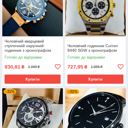
Чоловічий кварцевий
стрілочний наручний
Чоловічий годинник Curren
годинник з хронографом
8440 SGW з хронографом
Curren 8329 оригінал. Зі
Готово до відправки
Готово до відправки
шкіряним ремінцем. Blue-
Cuprum
930,81
727,95
₴
₴
1 349 ₴
1 055 ₴
Купити
Купити
–31%
–31%