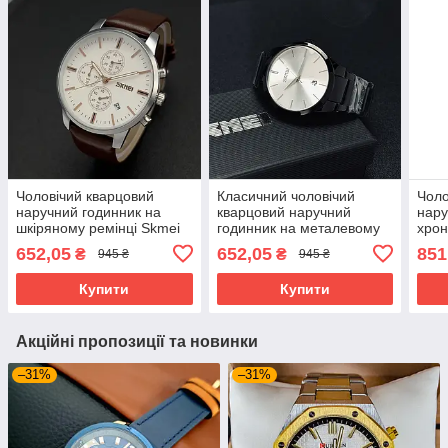
Чоловічий кварцовий
Класичний чоловічий
Чоло
наручний годинник на
кварцовий наручний
нару
шкіряному ремінці Skmei
годинник на металевому
хрон
9103 WTBN Оригінал
браслеті Skmei 9140 BKSI
Blue
652,05
652,05
851
₴
₴
945 ₴
945 ₴
Оригінал
Купити
Купити
Акційні пропозиції та новинки
–31%
–31%