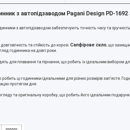
нник з автопідзаводом Pagani Design PD-1692 S
годинники з автопідзаводом забезпечують точність часу та зручність
Сапфірове скло
довговічність та стійкість до корозі.
, що захища
ляд годинника на довгі роки.
ходять для плавання та пірнання, що робить їх ідеальним вибором 
 робить ці годинники ідеальними для різних розмірів зап'ястя. Го
мацію протягом дня.
огляду та оригінальну коробку, що робить його ідеальним подарунк