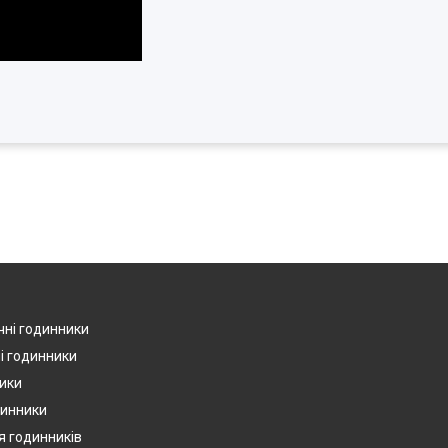
чні годинники
і годинники
ики
динники
я годинників