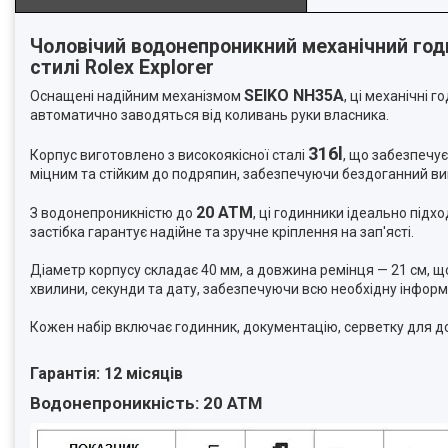
Чоловічий водонепроникний механічний годи
стилі Rolex Explorer
SEIKO NH35A
Оснащені надійним механізмом
, ці механічні 
автоматично заводяться від коливань руки власника.
316l
Корпус виготовлено з високоякісної сталі
, що забезпечує 
міцним та стійким до подряпин, забезпечуючи бездоганний виг
20 ATM
З водонепроникністю до
, ці годинники ідеально під
застібка гарантує надійне та зручне кріплення на зап'ясті.
Діаметр корпусу складає 40 мм, а довжина ремінця — 21 см, що
хвилини, секунди та дату, забезпечуючи всю необхідну інфор
Кожен набір включає годинник, документацію, серветку для д
Гарантія: 12 місяців
Водонепроникність: 20 АТМ