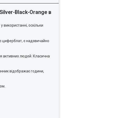
ilver-Black-Orange в
 у використанні, оскільки
є циферблат, є надзвичайно
для активних людей. Класична
динник відображає години,
ом.