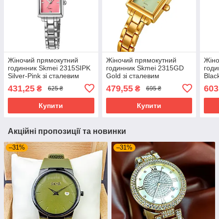
Жіночий прямокутний
Жіночий прямокутний
Жіно
годинник Skmei 2315SIPK
годинник Skmei 2315GD
годи
Silver-Pink зі сталевим
Gold зі сталевим
Blac
браслетом
браслетом
бра
431,25
479,55
603
₴
₴
625 ₴
695 ₴
Купити
Купити
Акційні пропозиції та новинки
–31%
–31%