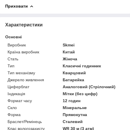
Приховати
Характеристики
Основні
Виробник
Skmei
Країна виробник
Китай
Стать
Жіноча
Тип
Класичні годинник
Тип механізму
Кварцовий
Джерело живлення
Батарейка
Циферблат
Аналоговий (Стрілочний)
Індикація
Мітки (без цифр)
Формат часу
12 годин
Скло
Мінеральне
Форма
Прямокутна
Браслет/Ремінець
Сталевий
Клас вологозахисту
WR 30 м (3 атм)