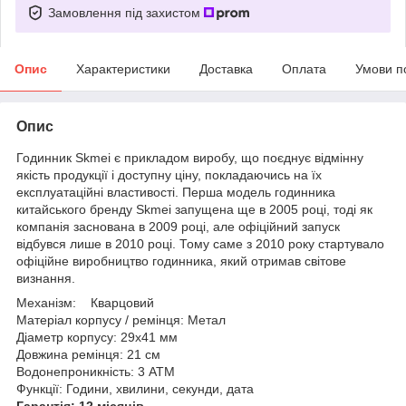
Замовлення під захистом
Опис
Характеристики
Доставка
Оплата
Умови п
Опис
Годинник Skmei є прикладом виробу, що поєднує відмінну
якість продукції і доступну ціну, покладаючись на їх
експлуатаційні властивості. Перша модель годинника
китайського бренду Skmei запущена ще в 2005 році, тоді як
компанія заснована в 2009 році, але офіційний запуск
відбувся лише в 2010 році. Тому саме з 2010 року стартувало
офіційне виробництво годинника, який отримав світове
визнання.
Механізм: Кварцовий
Матеріал корпусу / ремінця:
Метал
Діаметр корпусу: 29х41 мм
Довжина ремінця: 21 см
Водонепроникність: 3 ATM
Функції: Години, хвилини, секунди, дата
Гарантія: 12 місяців