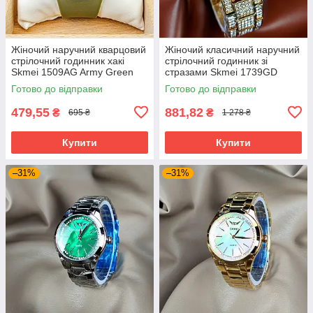
Жіночий наручний кварцовий
Жіночий класичний наручний
стрілочний годинник хакі
стрілочний годинник зі
Skmei 1509AG Army Green
стразами Skmei 1739GD
Готово до відправки
Готово до відправки
479,55
881,82
₴
₴
695 ₴
1 278 ₴
Купити
Купити
–31%
–31%