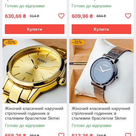
2006 GDBK
Готово до відправки
Готово до відправки
630,66
609,96
₴
₴
914 ₴
884 ₴
Купити
Купити
–31%
–31%
Жіночий класичний наручний
Жіночий класичний наручний
стрілочний годинник зі
стрілочний годинник зі
сталевим браслетом Skmei
сталевим браслетом Skmei
1695 GD
1595 BK
Готово до відправки
Готово до відправки
658,26
513,36
₴
₴
954 ₴
744 ₴