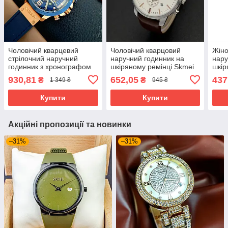
Чоловічий кварцевий
Чоловічий кварцовий
Жіно
стрілочний наручний
наручний годинник на
нару
годинник з хронографом
шкіряному ремінці Skmei
шкір
Curren 8329 оригінал. Зі
9103 WTBN Оригінал
108
930,81
652,05
437
₴
₴
1 349 ₴
945 ₴
шкіряним ремінцем. Blue-
Cuprum
Купити
Купити
Акційні пропозиції та новинки
–31%
–31%