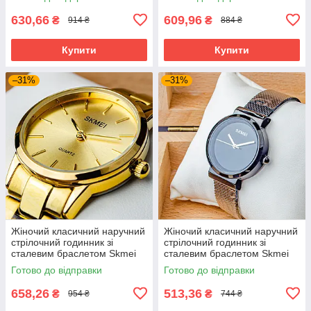
630,66
609,96
₴
₴
914 ₴
884 ₴
Купити
Купити
–31%
–31%
Жіночий класичний наручний
Жіночий класичний наручний
стрілочний годинник зі
стрілочний годинник зі
сталевим браслетом Skmei
сталевим браслетом Skmei
1695 GD
1595 BK
Готово до відправки
Готово до відправки
658,26
513,36
₴
₴
954 ₴
744 ₴