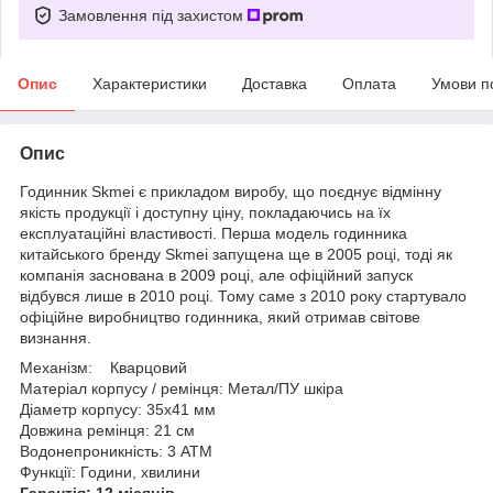
Замовлення під захистом
Опис
Характеристики
Доставка
Оплата
Умови п
Опис
Годинник Skmei є прикладом виробу, що поєднує відмінну
якість продукції і доступну ціну, покладаючись на їх
експлуатаційні властивості. Перша модель годинника
китайського бренду Skmei запущена ще в 2005 році, тоді як
компанія заснована в 2009 році, але офіційний запуск
відбувся лише в 2010 році. Тому саме з 2010 року стартувало
офіційне виробництво годинника, який отримав світове
визнання.
Механізм: Кварцовий
Матеріал корпусу / ремінця:
Метал/ПУ шкіра
Діаметр корпусу: 35х41 мм
Довжина ремінця: 21 см
Водонепроникність: 3 ATM
Функції: Години, хвилини
Гарантія: 12 місяців