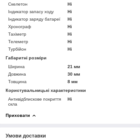
Скелетон
Ні
Індикатор запасу ходу
Ні
Індикатор заряду батареї
Ні
Хронограф
Ні
Тахіметр
Ні
Телеметр
Ні
Турбійон
Ні
Габаритні розміри
Ширина
21 мм
Довжина
30 мм
Товщина
8 мм
Користувальницькі характеристики
Антивідблискове покриття
Ні
скла
Приховати
Умови доставки