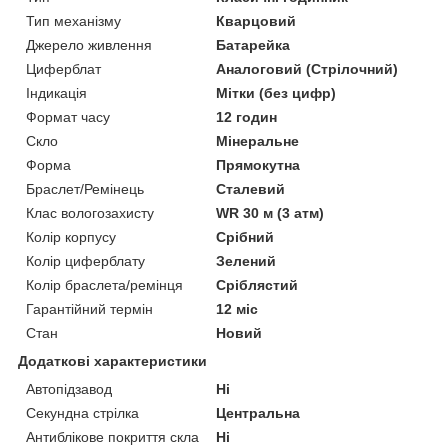
Тип механізму
Кварцовий
Джерело живлення
Батарейка
Циферблат
Аналоговий (Стрілочний)
Індикація
Мітки (без цифр)
Формат часу
12 годин
Скло
Мінеральне
Форма
Прямокутна
Браслет/Ремінець
Сталевий
Клас вологозахисту
WR 30 м (3 атм)
Колір корпусу
Срібний
Колір циферблату
Зелений
Колір браслета/ремінця
Сріблястий
Гарантійний термін
12 міс
Стан
Новий
Додаткові характеристики
Автопідзавод
Ні
Секундна стрілка
Центральна
Антиблікове покриття скла
Ні