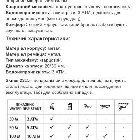
подряпин мінеральним склом.
Кварцовий механізм:
гарантує точність ходу і довговічність.
Водонепроникність
: захист рівня 3 ATM, підходить для
повсякденних умов (миття рук, дощ).
Комфорт:
легкий корпус і стильний браслет забезпечують
зручність і вишуканість.
Технічні характеристики:
Матеріал корпусу:
метал.
Матеріал ремінця:
метал.
Тип механізму
: кварцовий.
Діаметр корпусу
: 20*30 мм.
Водонепроникність:
3 ATM.
Skmei 2315
- це ідеальний аксесуар для жінок, які цінують
стиль і якість. Цей годинник підійде як для повсякденної
експлуатації, так і для особливих випадків.