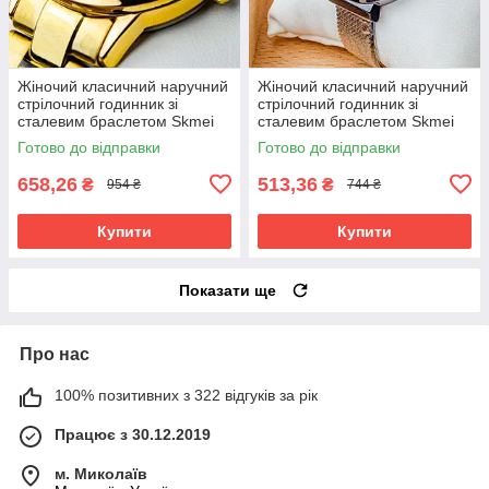
Жіночий класичний наручний
Жіночий класичний наручний
стрілочний годинник зі
стрілочний годинник зі
сталевим браслетом Skmei
сталевим браслетом Skmei
1695 GD
1595 BK
Готово до відправки
Готово до відправки
658,26
513,36
₴
₴
954 ₴
744 ₴
Купити
Купити
Показати ще
Про нас
100% позитивних з 322 відгуків за рік
Працює з 30.12.2019
м. Миколаїв