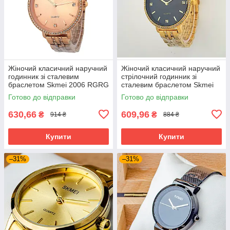
Жіночий класичний наручний
Жіночий класичний наручний
годинник зі сталевим
стрілочний годинник зі
браслетом Skmei 2006 RGRG
сталевим браслетом Skmei
2006 GDBK
Готово до відправки
Готово до відправки
630,66
609,96
₴
₴
914 ₴
884 ₴
Купити
Купити
–31%
–31%