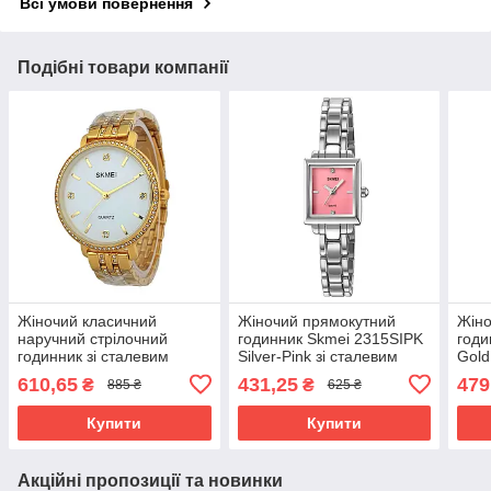
Всі умови повернення
Подібні товари компанії
Жіночий класичний
Жіночий прямокутний
Жіно
наручний стрілочний
годинник Skmei 2315SIPK
годи
годинник зі сталевим
Silver-Pink зі сталевим
Gold
браслетом Skmei 2006
браслетом
бра
610,65
431,25
479
₴
₴
885 ₴
625 ₴
GDWT
Купити
Купити
Акційні пропозиції та новинки