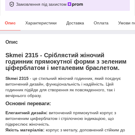
Замовлення під захистом
Опис
Характеристики
Доставка
Оплата
Умови п
Опис
Skmei 2315 - Сріблястий жіночий
годинник прямокутної форми з зеленим
ціферблатом і металевим браслетом.
Skmei 2315
- це стильний жіночий годинник, який поєднує
витончений дизайн, функціональність і надійність. Цей
годинник підійде для створення як повсякденного, так і
вечірнього образу.
Основні переваги:
Елегантний дизайн:
витончений прямокутний корпус з
витонченим циферблатом і стрілочною індикацією, що
підкреслює жіночність.
Якість матеріалів:
корпус з металу, доповнений стійким до