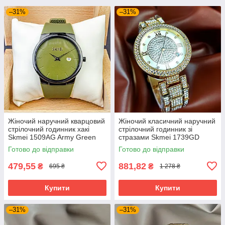
–31%
–31%
Жіночий наручний кварцовий
Жіночий класичний наручний
стрілочний годинник хакі
стрілочний годинник зі
Skmei 1509AG Army Green
стразами Skmei 1739GD
Готово до відправки
Готово до відправки
479,55
881,82
₴
₴
695 ₴
1 278 ₴
Купити
Купити
–31%
–31%