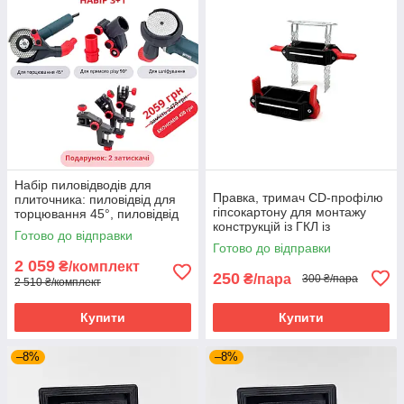
Набір пиловідводів для
Правка, тримач CD-профілю
плиточника: пиловідвід для
гіпсокартону для монтажу
торцювання 45°, пиловідвід
конструкцій із ГКЛ із
для різу 90°, пиловідвід для
Готово до відправки
системою швидкої фіксації
шліфування
Готово до відправки
комплект 2 шт
2 059
₴/комплект
250
₴/пара
300 ₴/пара
2 510 ₴/комплект
Купити
Купити
–8%
–8%