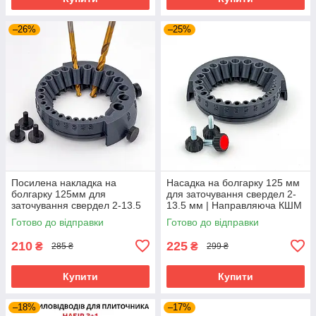
–26%
–25%
Посилена накладка на
Насадка на болгарку 125 мм
болгарку 125мм для
для заточування свердел 2-
заточування свердел 2-13.5
13.5 мм | Направляюча КШМ
мм / Пристрій для
посилена з болтами
Готово до відправки
Готово до відправки
заточування свердел
210
225
₴
₴
285 ₴
299 ₴
Купити
Купити
–18%
–17%