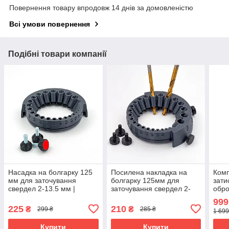
Повернення товару впродовж 14 днів за домовленістю
Всі умови повернення
Подібні товари компанії
Насадка на болгарку 125
Посилена накладка на
Комп
мм для заточування
болгарку 125мм для
зати
свердел 2-13.5 мм |
заточування свердел 2-
обро
Направляюча КШМ
13.5 мм / Пристрій для
999
посилена з болтами
заточування свердел
225
210
₴
₴
299 ₴
285 ₴
1 699
Купити
Купити