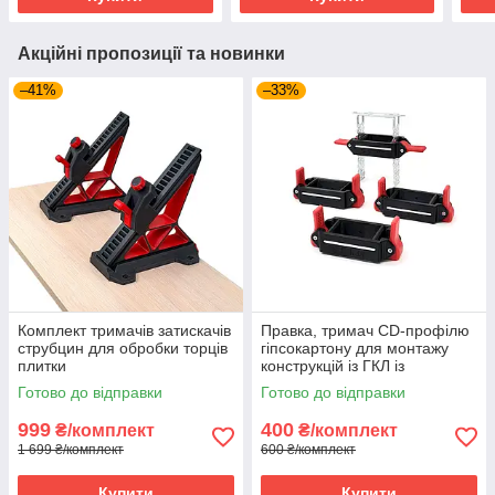
Акційні пропозиції та новинки
–41%
–33%
Комплект тримачів затискачів
Правка, тримач CD-профілю
струбцин для обробки торців
гіпсокартону для монтажу
плитки
конструкцій із ГКЛ із
системою швидкої фіксації
Готово до відправки
Готово до відправки
комплект 4 шт
999
400
₴/комплект
₴/комплект
1 699 ₴/комплект
600 ₴/комплект
Купити
Купити